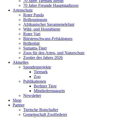
70 Jahre Tierpark Berlin
70 Jahre Freunde Hauptstadtzoos
Artenschutz
Roter Panda
Brillenpinguin
Afrikanischer Savannenelefant
Wild- und Honigbiene
Roter Vari
Bürstenschwanz-Felskänguru
Brillenbär
Sumatra-Tiger
Zoos für den Arten- und Naturschutz
Zootier des Jahres 2026
Aktuelles
Spendenprojekte
Tierpark
Zoo
Publikationen
Berliner Tiere
Mitgliedermagazin
Newsletter
Shop
Partner
Tierische Botschafter
Gemeinschaft Zooförderer