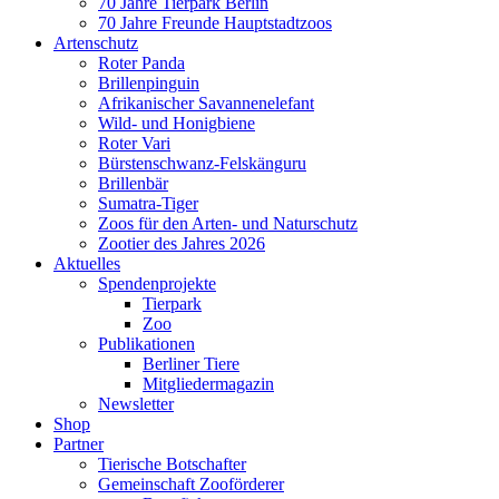
70 Jahre Tierpark Berlin
70 Jahre Freunde Hauptstadtzoos
Artenschutz
Roter Panda
Brillenpinguin
Afrikanischer Savannenelefant
Wild- und Honigbiene
Roter Vari
Bürstenschwanz-Felskänguru
Brillenbär
Sumatra-Tiger
Zoos für den Arten- und Naturschutz
Zootier des Jahres 2026
Aktuelles
Spendenprojekte
Tierpark
Zoo
Publikationen
Berliner Tiere
Mitgliedermagazin
Newsletter
Shop
Partner
Tierische Botschafter
Gemeinschaft Zooförderer