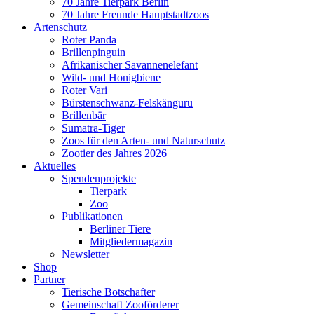
70 Jahre Tierpark Berlin
70 Jahre Freunde Hauptstadtzoos
Artenschutz
Roter Panda
Brillenpinguin
Afrikanischer Savannenelefant
Wild- und Honigbiene
Roter Vari
Bürstenschwanz-Felskänguru
Brillenbär
Sumatra-Tiger
Zoos für den Arten- und Naturschutz
Zootier des Jahres 2026
Aktuelles
Spendenprojekte
Tierpark
Zoo
Publikationen
Berliner Tiere
Mitgliedermagazin
Newsletter
Shop
Partner
Tierische Botschafter
Gemeinschaft Zooförderer