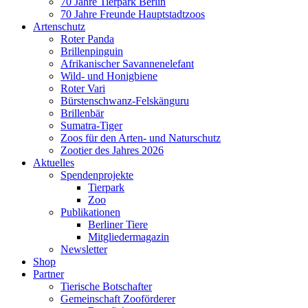
70 Jahre Tierpark Berlin
70 Jahre Freunde Hauptstadtzoos
Artenschutz
Roter Panda
Brillenpinguin
Afrikanischer Savannenelefant
Wild- und Honigbiene
Roter Vari
Bürstenschwanz-Felskänguru
Brillenbär
Sumatra-Tiger
Zoos für den Arten- und Naturschutz
Zootier des Jahres 2026
Aktuelles
Spendenprojekte
Tierpark
Zoo
Publikationen
Berliner Tiere
Mitgliedermagazin
Newsletter
Shop
Partner
Tierische Botschafter
Gemeinschaft Zooförderer