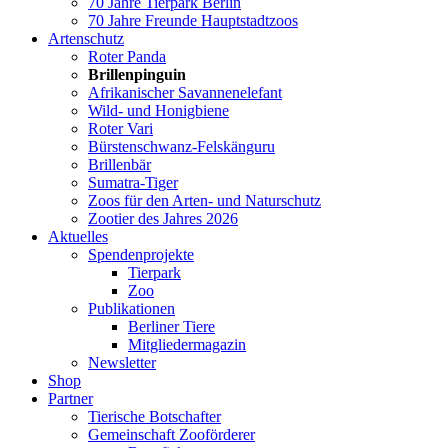
70 Jahre Tierpark Berlin
70 Jahre Freunde Hauptstadtzoos
Artenschutz
Roter Panda
Brillenpinguin
Afrikanischer Savannenelefant
Wild- und Honigbiene
Roter Vari
Bürstenschwanz-Felskänguru
Brillenbär
Sumatra-Tiger
Zoos für den Arten- und Naturschutz
Zootier des Jahres 2026
Aktuelles
Spendenprojekte
Tierpark
Zoo
Publikationen
Berliner Tiere
Mitgliedermagazin
Newsletter
Shop
Partner
Tierische Botschafter
Gemeinschaft Zooförderer