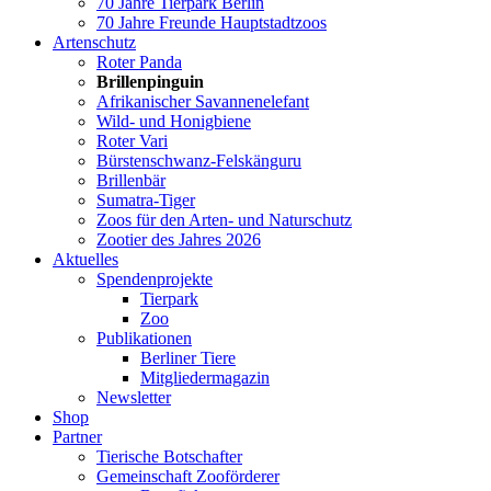
70 Jahre Tierpark Berlin
70 Jahre Freunde Hauptstadtzoos
Artenschutz
Roter Panda
Brillenpinguin
Afrikanischer Savannenelefant
Wild- und Honigbiene
Roter Vari
Bürstenschwanz-Felskänguru
Brillenbär
Sumatra-Tiger
Zoos für den Arten- und Naturschutz
Zootier des Jahres 2026
Aktuelles
Spendenprojekte
Tierpark
Zoo
Publikationen
Berliner Tiere
Mitgliedermagazin
Newsletter
Shop
Partner
Tierische Botschafter
Gemeinschaft Zooförderer