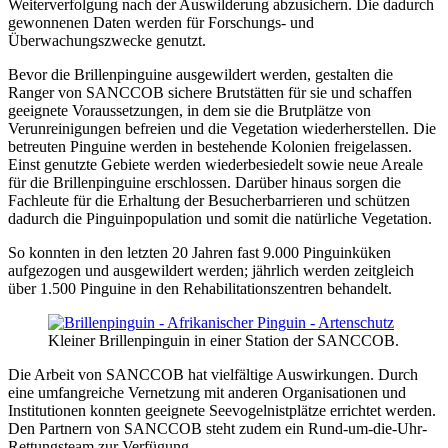
Weiterverfolgung nach der Auswilderung abzusichern. Die dadurch
gewonnenen Daten werden für Forschungs- und
Überwachungszwecke genutzt.
Bevor die Brillenpinguine ausgewildert werden, gestalten die
Ranger von SANCCOB sichere Brutstätten für sie und schaffen
geeignete Voraussetzungen, in dem sie die Brutplätze von
Verunreinigungen befreien und die Vegetation wiederherstellen. Die
betreuten Pinguine werden in bestehende Kolonien freigelassen.
Einst genutzte Gebiete werden wiederbesiedelt sowie neue Areale
für die Brillenpinguine erschlossen. Darüber hinaus sorgen die
Fachleute für die Erhaltung der Besucherbarrieren und schützen
dadurch die Pinguinpopulation und somit die natürliche Vegetation.
So konnten in den letzten 20 Jahren fast 9.000 Pinguinküken
aufgezogen und ausgewildert werden; jährlich werden zeitgleich
über 1.500 Pinguine in den Rehabilitationszentren behandelt.
Kleiner Brillenpinguin in einer Station der SANCCOB.
Die Arbeit von SANCCOB hat vielfältige Auswirkungen. Durch
eine umfangreiche Vernetzung mit anderen Organisationen und
Institutionen konnten geeignete Seevogelnistplätze errichtet werden.
Den Partnern von SANCCOB steht zudem ein Rund-um-die-Uhr-
Rettungsteam zur Verfügung.