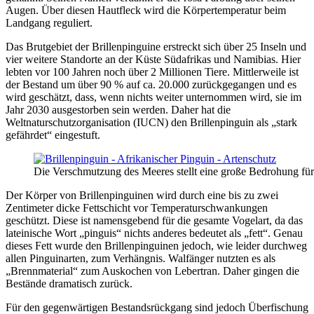
Augen. Über diesen Hautfleck wird die Körpertemperatur beim
Landgang reguliert.
Das Brutgebiet der Brillenpinguine erstreckt sich über 25 Inseln und
vier weitere Standorte an der Küste Südafrikas und Namibias. Hier
lebten vor 100 Jahren noch über 2 Millionen Tiere. Mittlerweile ist
der Bestand um über 90 % auf ca. 20.000 zurückgegangen und es
wird geschätzt, dass, wenn nichts weiter unternommen wird, sie im
Jahr 2030 ausgestorben sein werden. Daher hat die
Weltnaturschutzorganisation (IUCN) den Brillenpinguin als „stark
gefährdet“ eingestuft.
Die Verschmutzung des Meeres stellt eine große Bedrohung für
Der Körper von Brillenpinguinen wird durch eine bis zu zwei
Zentimeter dicke Fettschicht vor Temperaturschwankungen
geschützt. Diese ist namensgebend für die gesamte Vogelart, da das
lateinische Wort „pinguis“ nichts anderes bedeutet als „fett“. Genau
dieses Fett wurde den Brillenpinguinen jedoch, wie leider durchweg
allen Pinguinarten, zum Verhängnis. Walfänger nutzten es als
„Brennmaterial“ zum Auskochen von Lebertran. Daher gingen die
Bestände dramatisch zurück.
Für den gegenwärtigen Bestandsrückgang sind jedoch Überfischung