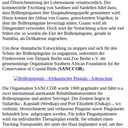
und Ölverschmutzung der Lebensräume verantwortlich. Der
kommerzielle Fischfang von Sardinen und Sardellen führt dazu,
dass Brillenpinguinen ihre Hauptnahrungsquelle genommen wird.
Hinzu kommt der Abbau von Guano, getrocknetem Vogelkot, in
dem die Brillenpinguine bevorzugt nisten. Guano wird als
Düngemittel verwendet. Doch setzt die Vernichtung schon sehr viel
früher ein: so wurden die Eier der Brillenpinguine, gerade in
Namibia, als Delikatesse angesehen.
Um diese dramatische Entwicklung zu stoppen und sich für den
Schutz der Brillenpinguine zu engagieren, unterstützt der
Förderverein von Tierpark Berlin und Zoo Berlin e.V. die
gemeinnützige Organisation Southern African Foundation for the
Conservation of Coastal Birds (
SANCCOB
).
Die Organisation SANCCOB wurde 1969 gegründet und führt u.a.
zwei international anerkannte Rehabilitationszentren für
Brillenpinguine und andere Seevögel. Die Zentren liegen in
Südafrika - Kapstadt (Westkap) und Port Elizabeth (Ostkap) -, wo
verletzte, ölverschmierte und verlassene Pinguine sowie Pinguineier
behandelt bzw. aufgezogen werden. Für jeden Pinguinpatienten
wird ein individueller Therapieplan erstellt. Sie erhalten einen
Tracking-Transponder, der unter der Haut implantiert wird, um ihre