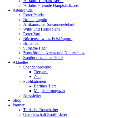
70 Jahre Tierpark Berlin
70 Jahre Freunde Hauptstadtzoos
Artenschutz
Roter Panda
Brillenpinguin
Afrikanischer Savannenelefant
Wild- und Honigbiene
Roter Vari
Bürstenschwanz-Felskänguru
Brillenbär
Sumatra-Tiger
Zoos für den Arten- und Naturschutz
Zootier des Jahres 2026
Aktuelles
Spendenprojekte
Tierpark
Zoo
Publikationen
Berliner Tiere
Mitgliedermagazin
Newsletter
Shop
Partner
Tierische Botschafter
Gemeinschaft Zooförderer