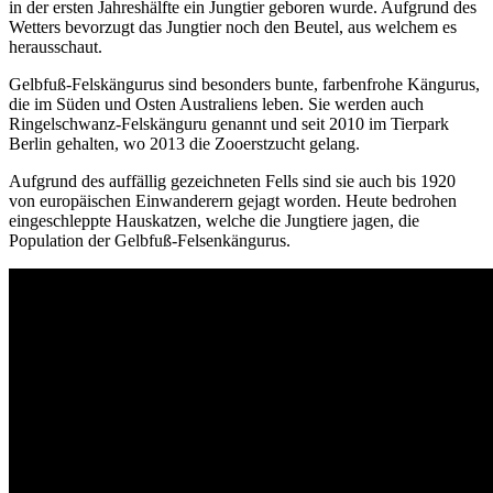
in der ersten Jahreshälfte ein Jungtier geboren wurde. Aufgrund des
Wetters bevorzugt das Jungtier noch den Beutel, aus welchem es
herausschaut.
Gelbfuß-Felskängurus sind besonders bunte, farbenfrohe Kängurus,
die im Süden und Osten Australiens leben. Sie werden auch
Ringelschwanz-Felskänguru genannt und seit 2010 im Tierpark
Berlin gehalten, wo 2013 die Zooerstzucht gelang.
Aufgrund des auffällig gezeichneten Fells sind sie auch bis 1920
von europäischen Einwanderern gejagt worden. Heute bedrohen
eingeschleppte Hauskatzen, welche die Jungtiere jagen, die
Population der Gelbfuß-Felsenkängurus.