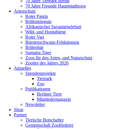
70 Jahre Tierpark Berlin
70 Jahre Freunde Hauptstadtzoos
Artenschutz
Roter Panda
Brillenpinguin
Afrikanischer Savannenelefant
Wild- und Honigbiene
Roter Vari
Bürstenschwanz-Felskänguru
Brillenbär
Sumatra-Tiger
Zoos für den Arten- und Naturschutz
Zootier des Jahres 2026
Aktuelles
Spendenprojekte
Tierpark
Zoo
Publikationen
Berliner Tiere
Mitgliedermagazin
Newsletter
Shop
Partner
Tierische Botschafter
Gemeinschaft Zooförderer