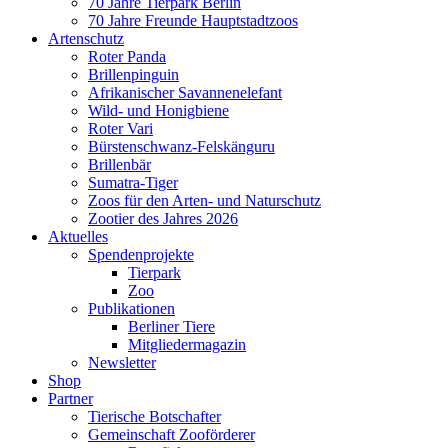
70 Jahre Tierpark Berlin
70 Jahre Freunde Hauptstadtzoos
Artenschutz
Roter Panda
Brillenpinguin
Afrikanischer Savannenelefant
Wild- und Honigbiene
Roter Vari
Bürstenschwanz-Felskänguru
Brillenbär
Sumatra-Tiger
Zoos für den Arten- und Naturschutz
Zootier des Jahres 2026
Aktuelles
Spendenprojekte
Tierpark
Zoo
Publikationen
Berliner Tiere
Mitgliedermagazin
Newsletter
Shop
Partner
Tierische Botschafter
Gemeinschaft Zooförderer