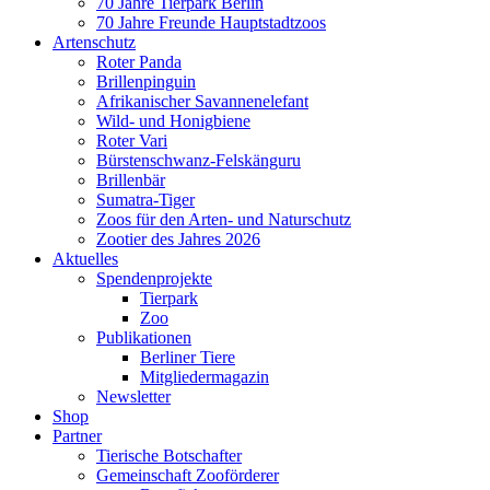
70 Jahre Tierpark Berlin
70 Jahre Freunde Hauptstadtzoos
Artenschutz
Roter Panda
Brillenpinguin
Afrikanischer Savannenelefant
Wild- und Honigbiene
Roter Vari
Bürstenschwanz-Felskänguru
Brillenbär
Sumatra-Tiger
Zoos für den Arten- und Naturschutz
Zootier des Jahres 2026
Aktuelles
Spendenprojekte
Tierpark
Zoo
Publikationen
Berliner Tiere
Mitgliedermagazin
Newsletter
Shop
Partner
Tierische Botschafter
Gemeinschaft Zooförderer