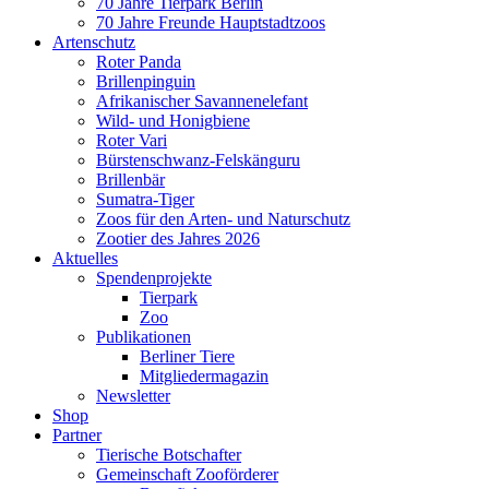
70 Jahre Tierpark Berlin
70 Jahre Freunde Hauptstadtzoos
Artenschutz
Roter Panda
Brillenpinguin
Afrikanischer Savannenelefant
Wild- und Honigbiene
Roter Vari
Bürstenschwanz-Felskänguru
Brillenbär
Sumatra-Tiger
Zoos für den Arten- und Naturschutz
Zootier des Jahres 2026
Aktuelles
Spendenprojekte
Tierpark
Zoo
Publikationen
Berliner Tiere
Mitgliedermagazin
Newsletter
Shop
Partner
Tierische Botschafter
Gemeinschaft Zooförderer