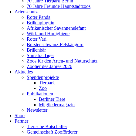
70 Jahre Tierpark Berlin
70 Jahre Freunde Hauptstadtzoos
Artenschutz
Roter Panda
Brillenpinguin
Afrikanischer Savannenelefant
Wild- und Honigbiene
Roter Vari
Bürstenschwanz-Felskänguru
Brillenbär
Sumatra-Tiger
Zoos für den Arten- und Naturschutz
Zootier des Jahres 2026
Aktuelles
Spendenprojekte
Tierpark
Zoo
Publikationen
Berliner Tiere
Mitgliedermagazin
Newsletter
Shop
Partner
Tierische Botschafter
Gemeinschaft Zooförderer