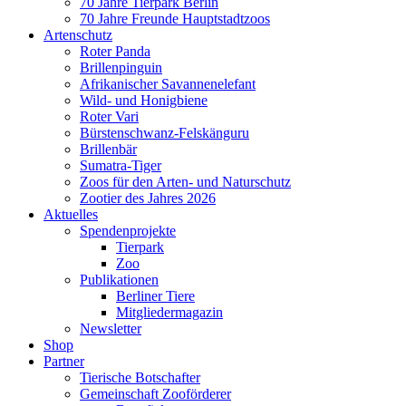
70 Jahre Tierpark Berlin
70 Jahre Freunde Hauptstadtzoos
Artenschutz
Roter Panda
Brillenpinguin
Afrikanischer Savannenelefant
Wild- und Honigbiene
Roter Vari
Bürstenschwanz-Felskänguru
Brillenbär
Sumatra-Tiger
Zoos für den Arten- und Naturschutz
Zootier des Jahres 2026
Aktuelles
Spendenprojekte
Tierpark
Zoo
Publikationen
Berliner Tiere
Mitgliedermagazin
Newsletter
Shop
Partner
Tierische Botschafter
Gemeinschaft Zooförderer