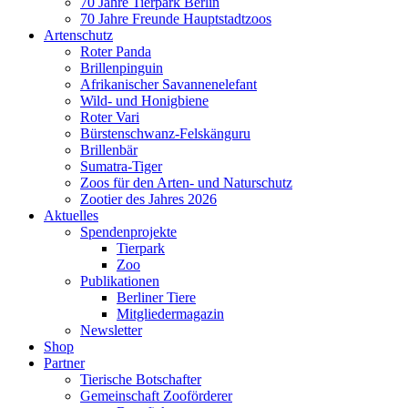
70 Jahre Tierpark Berlin
70 Jahre Freunde Hauptstadtzoos
Artenschutz
Roter Panda
Brillenpinguin
Afrikanischer Savannenelefant
Wild- und Honigbiene
Roter Vari
Bürstenschwanz-Felskänguru
Brillenbär
Sumatra-Tiger
Zoos für den Arten- und Naturschutz
Zootier des Jahres 2026
Aktuelles
Spendenprojekte
Tierpark
Zoo
Publikationen
Berliner Tiere
Mitgliedermagazin
Newsletter
Shop
Partner
Tierische Botschafter
Gemeinschaft Zooförderer