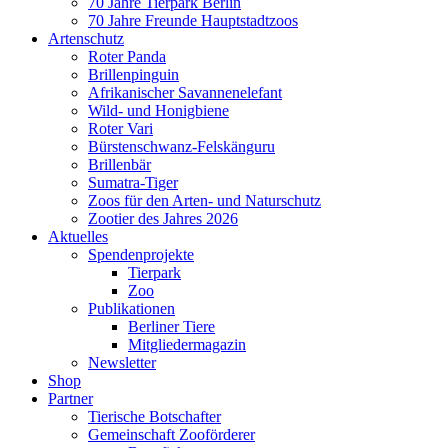
70 Jahre Tierpark Berlin
70 Jahre Freunde Hauptstadtzoos
Artenschutz
Roter Panda
Brillenpinguin
Afrikanischer Savannenelefant
Wild- und Honigbiene
Roter Vari
Bürstenschwanz-Felskänguru
Brillenbär
Sumatra-Tiger
Zoos für den Arten- und Naturschutz
Zootier des Jahres 2026
Aktuelles
Spendenprojekte
Tierpark
Zoo
Publikationen
Berliner Tiere
Mitgliedermagazin
Newsletter
Shop
Partner
Tierische Botschafter
Gemeinschaft Zooförderer