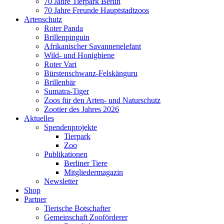
70 Jahre Tierpark Berlin
70 Jahre Freunde Hauptstadtzoos
Artenschutz
Roter Panda
Brillenpinguin
Afrikanischer Savannenelefant
Wild- und Honigbiene
Roter Vari
Bürstenschwanz-Felskänguru
Brillenbär
Sumatra-Tiger
Zoos für den Arten- und Naturschutz
Zootier des Jahres 2026
Aktuelles
Spendenprojekte
Tierpark
Zoo
Publikationen
Berliner Tiere
Mitgliedermagazin
Newsletter
Shop
Partner
Tierische Botschafter
Gemeinschaft Zooförderer