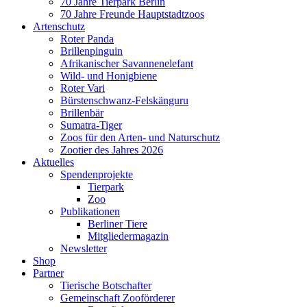
70 Jahre Tierpark Berlin
70 Jahre Freunde Hauptstadtzoos
Artenschutz
Roter Panda
Brillenpinguin
Afrikanischer Savannenelefant
Wild- und Honigbiene
Roter Vari
Bürstenschwanz-Felskänguru
Brillenbär
Sumatra-Tiger
Zoos für den Arten- und Naturschutz
Zootier des Jahres 2026
Aktuelles
Spendenprojekte
Tierpark
Zoo
Publikationen
Berliner Tiere
Mitgliedermagazin
Newsletter
Shop
Partner
Tierische Botschafter
Gemeinschaft Zooförderer