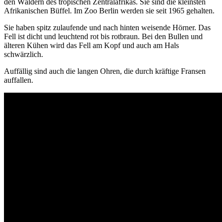
den Wäldern des tropischen Zentralafrikas. Sie sind die kleinsten
Afrikanischen Büffel. Im Zoo Berlin werden sie seit 1965 gehalten.
Sie haben spitz zulaufende und nach hinten weisende Hörner. Das
Fell ist dicht und leuchtend rot bis rotbraun. Bei den Bullen und
älteren Kühen wird das Fell am Kopf und auch am Hals
schwärzlich.
Auffällig sind auch die langen Ohren, die durch kräftige Fransen
auffallen.