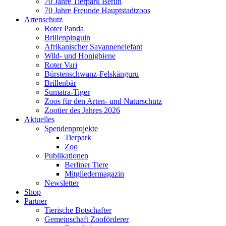
70 Jahre Tierpark Berlin
70 Jahre Freunde Hauptstadtzoos
Artenschutz
Roter Panda
Brillenpinguin
Afrikanischer Savannenelefant
Wild- und Honigbiene
Roter Vari
Bürstenschwanz-Felskänguru
Brillenbär
Sumatra-Tiger
Zoos für den Arten- und Naturschutz
Zootier des Jahres 2026
Aktuelles
Spendenprojekte
Tierpark
Zoo
Publikationen
Berliner Tiere
Mitgliedermagazin
Newsletter
Shop
Partner
Tierische Botschafter
Gemeinschaft Zooförderer