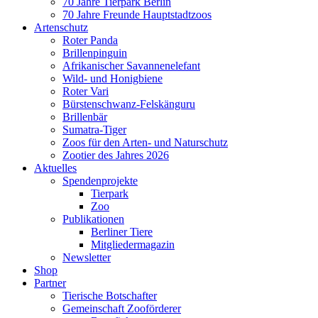
70 Jahre Tierpark Berlin
70 Jahre Freunde Hauptstadtzoos
Artenschutz
Roter Panda
Brillenpinguin
Afrikanischer Savannenelefant
Wild- und Honigbiene
Roter Vari
Bürstenschwanz-Felskänguru
Brillenbär
Sumatra-Tiger
Zoos für den Arten- und Naturschutz
Zootier des Jahres 2026
Aktuelles
Spendenprojekte
Tierpark
Zoo
Publikationen
Berliner Tiere
Mitgliedermagazin
Newsletter
Shop
Partner
Tierische Botschafter
Gemeinschaft Zooförderer