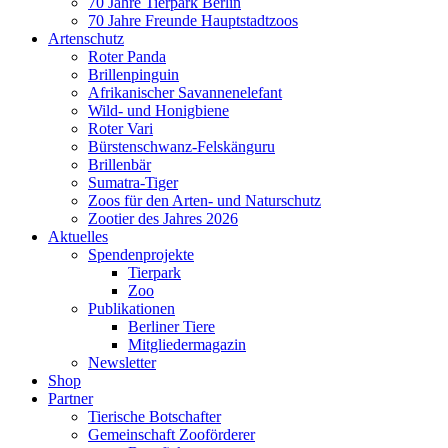
70 Jahre Tierpark Berlin
70 Jahre Freunde Hauptstadtzoos
Artenschutz
Roter Panda
Brillenpinguin
Afrikanischer Savannenelefant
Wild- und Honigbiene
Roter Vari
Bürstenschwanz-Felskänguru
Brillenbär
Sumatra-Tiger
Zoos für den Arten- und Naturschutz
Zootier des Jahres 2026
Aktuelles
Spendenprojekte
Tierpark
Zoo
Publikationen
Berliner Tiere
Mitgliedermagazin
Newsletter
Shop
Partner
Tierische Botschafter
Gemeinschaft Zooförderer