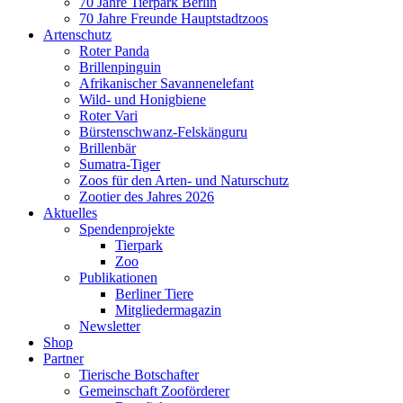
70 Jahre Tierpark Berlin
70 Jahre Freunde Hauptstadtzoos
Artenschutz
Roter Panda
Brillenpinguin
Afrikanischer Savannenelefant
Wild- und Honigbiene
Roter Vari
Bürstenschwanz-Felskänguru
Brillenbär
Sumatra-Tiger
Zoos für den Arten- und Naturschutz
Zootier des Jahres 2026
Aktuelles
Spendenprojekte
Tierpark
Zoo
Publikationen
Berliner Tiere
Mitgliedermagazin
Newsletter
Shop
Partner
Tierische Botschafter
Gemeinschaft Zooförderer