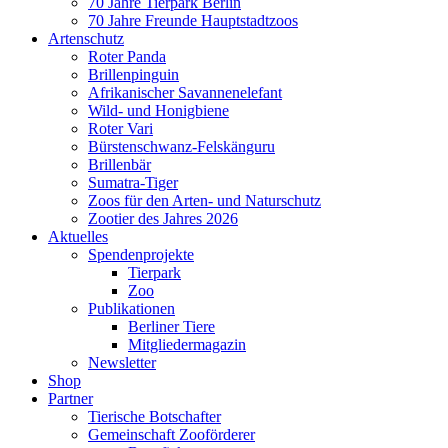
70 Jahre Tierpark Berlin
70 Jahre Freunde Hauptstadtzoos
Artenschutz
Roter Panda
Brillenpinguin
Afrikanischer Savannenelefant
Wild- und Honigbiene
Roter Vari
Bürstenschwanz-Felskänguru
Brillenbär
Sumatra-Tiger
Zoos für den Arten- und Naturschutz
Zootier des Jahres 2026
Aktuelles
Spendenprojekte
Tierpark
Zoo
Publikationen
Berliner Tiere
Mitgliedermagazin
Newsletter
Shop
Partner
Tierische Botschafter
Gemeinschaft Zooförderer