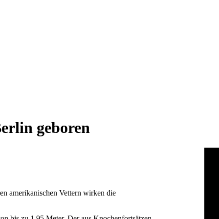
erlin geboren
ren amerikanischen Vettern wirken die
von bis zu 1,95 Meter. Der aus Knochenfortsätzen