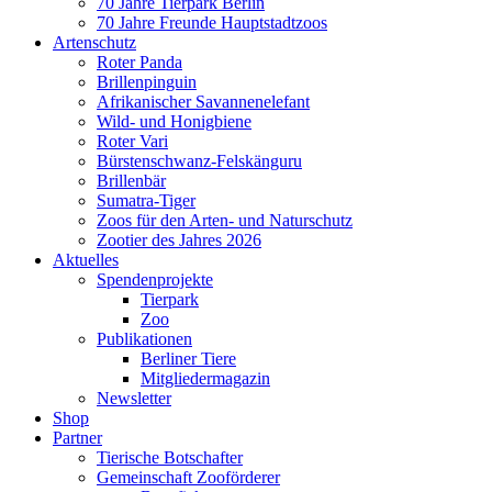
70 Jahre Tierpark Berlin
70 Jahre Freunde Hauptstadtzoos
Artenschutz
Roter Panda
Brillenpinguin
Afrikanischer Savannenelefant
Wild- und Honigbiene
Roter Vari
Bürstenschwanz-Felskänguru
Brillenbär
Sumatra-Tiger
Zoos für den Arten- und Naturschutz
Zootier des Jahres 2026
Aktuelles
Spendenprojekte
Tierpark
Zoo
Publikationen
Berliner Tiere
Mitgliedermagazin
Newsletter
Shop
Partner
Tierische Botschafter
Gemeinschaft Zooförderer