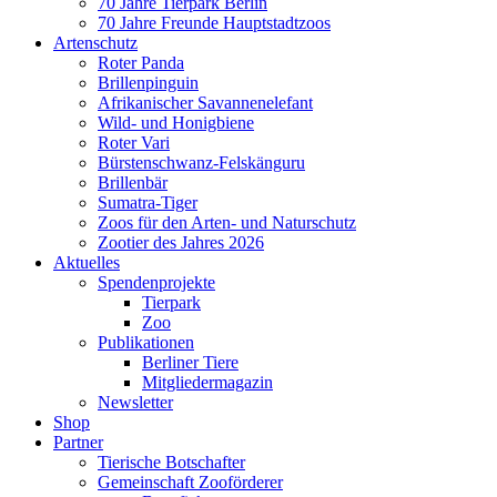
70 Jahre Tierpark Berlin
70 Jahre Freunde Hauptstadtzoos
Artenschutz
Roter Panda
Brillenpinguin
Afrikanischer Savannenelefant
Wild- und Honigbiene
Roter Vari
Bürstenschwanz-Felskänguru
Brillenbär
Sumatra-Tiger
Zoos für den Arten- und Naturschutz
Zootier des Jahres 2026
Aktuelles
Spendenprojekte
Tierpark
Zoo
Publikationen
Berliner Tiere
Mitgliedermagazin
Newsletter
Shop
Partner
Tierische Botschafter
Gemeinschaft Zooförderer