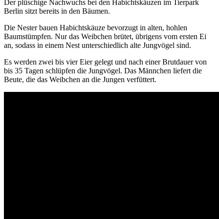
Der plüschige Nachwuchs bei den Habichtskäuzen im Tierpark
Berlin sitzt bereits in den Bäumen.
Die Nester bauen Habichtskäuze bevorzugt in alten, hohlen
Baumstümpfen. Nur das Weibchen brütet, übrigens vom ersten Ei
an, sodass in einem Nest unterschiedlich alte Jungvögel sind.
Es werden zwei bis vier Eier gelegt und nach einer Brutdauer von
bis 35 Tagen schlüpfen die Jungvögel. Das Männchen liefert die
Beute, die das Weibchen an die Jungen verfüttert.