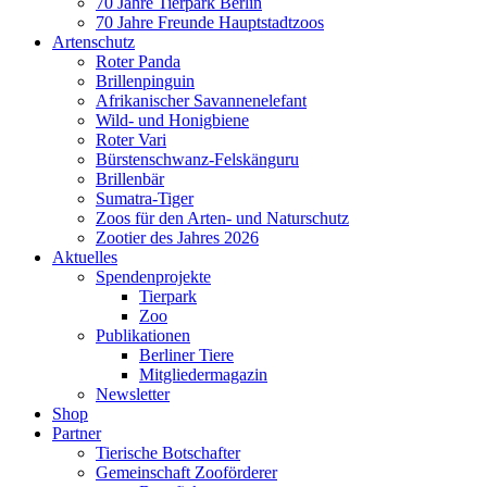
70 Jahre Tierpark Berlin
70 Jahre Freunde Hauptstadtzoos
Artenschutz
Roter Panda
Brillenpinguin
Afrikanischer Savannenelefant
Wild- und Honigbiene
Roter Vari
Bürstenschwanz-Felskänguru
Brillenbär
Sumatra-Tiger
Zoos für den Arten- und Naturschutz
Zootier des Jahres 2026
Aktuelles
Spendenprojekte
Tierpark
Zoo
Publikationen
Berliner Tiere
Mitgliedermagazin
Newsletter
Shop
Partner
Tierische Botschafter
Gemeinschaft Zooförderer