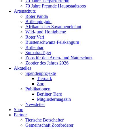
70 Jahre Tierpark Berlin
70 Jahre Freunde Hauptstadtzoos
Artenschutz
Roter Panda
Brillenpinguin
Afrikanischer Savannenelefant
Wild- und Honigbiene
Roter Vari
Bürstenschwanz-Felskänguru
Brillenbär
Sumatra-Tiger
Zoos für den Arten- und Naturschutz
Zootier des Jahres 2026
Aktuelles
Spendenprojekte
Tierpark
Zoo
Publikationen
Berliner Tiere
Mitgliedermagazin
Newsletter
Shop
Partner
Tierische Botschafter
Gemeinschaft Zooförderer