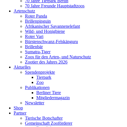
70 Jahre Tierpark Berlin
70 Jahre Freunde Hauptstadtzoos
Artenschutz
Roter Panda
Brillenpinguin
Afrikanischer Savannenelefant
Wild- und Honigbiene
Roter Vari
Bürstenschwanz-Felskänguru
Brillenbär
Sumatra-Tiger
Zoos für den Arten- und Naturschutz
Zootier des Jahres 2026
Aktuelles
Spendenprojekte
Tierpark
Zoo
Publikationen
Berliner Tiere
Mitgliedermagazin
Newsletter
Shop
Partner
Tierische Botschafter
Gemeinschaft Zooförderer