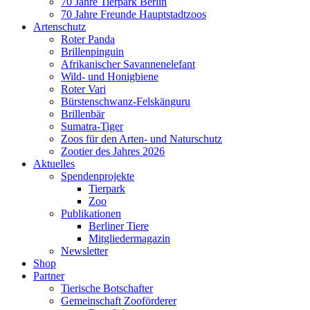
70 Jahre Tierpark Berlin
70 Jahre Freunde Hauptstadtzoos
Artenschutz
Roter Panda
Brillenpinguin
Afrikanischer Savannenelefant
Wild- und Honigbiene
Roter Vari
Bürstenschwanz-Felskänguru
Brillenbär
Sumatra-Tiger
Zoos für den Arten- und Naturschutz
Zootier des Jahres 2026
Aktuelles
Spendenprojekte
Tierpark
Zoo
Publikationen
Berliner Tiere
Mitgliedermagazin
Newsletter
Shop
Partner
Tierische Botschafter
Gemeinschaft Zooförderer