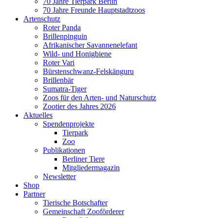
70 Jahre Tierpark Berlin
70 Jahre Freunde Hauptstadtzoos
Artenschutz
Roter Panda
Brillenpinguin
Afrikanischer Savannenelefant
Wild- und Honigbiene
Roter Vari
Bürstenschwanz-Felskänguru
Brillenbär
Sumatra-Tiger
Zoos für den Arten- und Naturschutz
Zootier des Jahres 2026
Aktuelles
Spendenprojekte
Tierpark
Zoo
Publikationen
Berliner Tiere
Mitgliedermagazin
Newsletter
Shop
Partner
Tierische Botschafter
Gemeinschaft Zooförderer