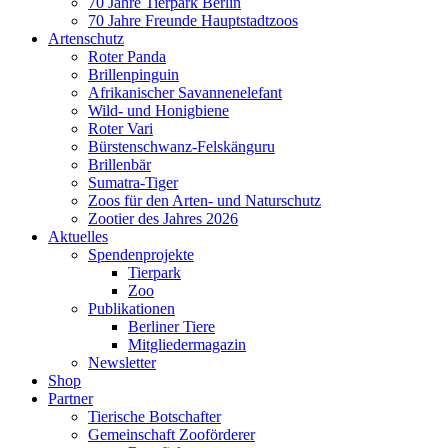
70 Jahre Tierpark Berlin
70 Jahre Freunde Hauptstadtzoos
Artenschutz
Roter Panda
Brillenpinguin
Afrikanischer Savannenelefant
Wild- und Honigbiene
Roter Vari
Bürstenschwanz-Felskänguru
Brillenbär
Sumatra-Tiger
Zoos für den Arten- und Naturschutz
Zootier des Jahres 2026
Aktuelles
Spendenprojekte
Tierpark
Zoo
Publikationen
Berliner Tiere
Mitgliedermagazin
Newsletter
Shop
Partner
Tierische Botschafter
Gemeinschaft Zooförderer