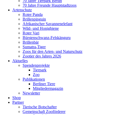
70 Jahre Tierpark Berlin
70 Jahre Freunde Hauptstadtzoos
Artenschutz
Roter Panda
Brillenpinguin
Afrikanischer Savannenelefant
Wild- und Honigbiene
Roter Vari
Bürstenschwanz-Felskänguru
Brillenbär
Sumatra-Tiger
Zoos für den Arten- und Naturschutz
Zootier des Jahres 2026
Aktuelles
Spendenprojekte
Tierpark
Zoo
Publikationen
Berliner Tiere
Mitgliedermagazin
Newsletter
Shop
Partner
Tierische Botschafter
Gemeinschaft Zooförderer